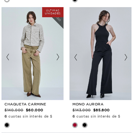
COLOR
AGOTADO
CHAQUETA CARMINE
MONO AURORA
$140.000
$60.000
$143.000
$85.800
6
cuotas sin interés de $
6
cuotas sin interés de $