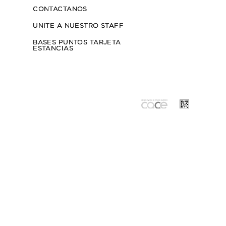
DIFUSOR ROX
$35.000
3
cuotas sin interés de $