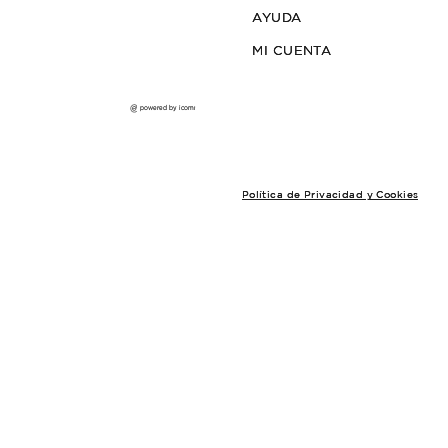
PANERA FAIRFORD
$32.000
3
cuotas sin interés de $