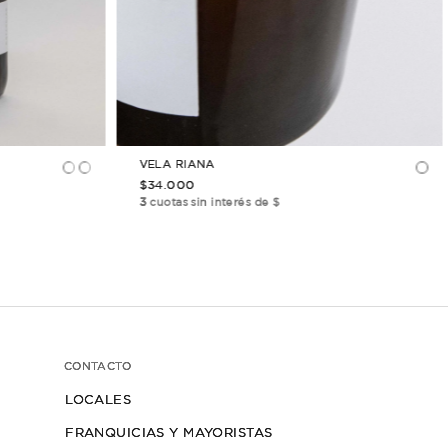
 PUEDE
INTERESAR
↓