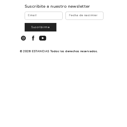
PANERA TETBURY
$23.000
3
cuotas sin interés de $