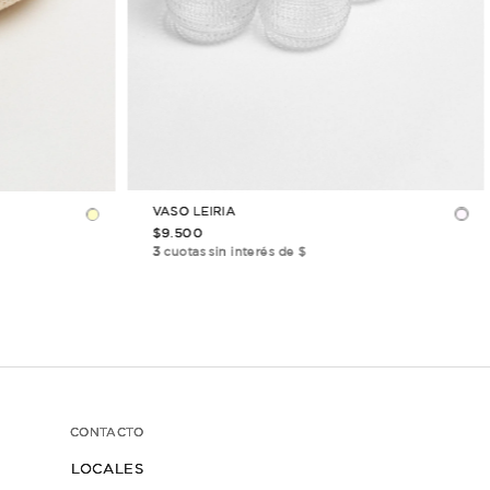
 PUEDE
INTERESAR
↓