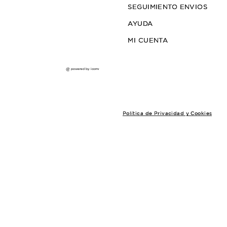
PANERA TETBURY
$23.000
3
cuotas sin interés de $