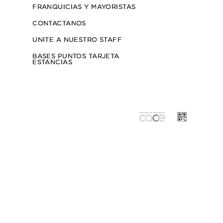
PANERA FAIRFORD
$32.000
3
cuotas sin interés de $