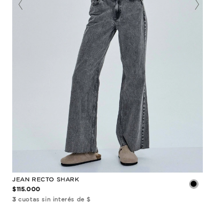
JEAN RECTO SHARK
JEA
$115.000
$12
3
cuotas sin interés de $
3
cu