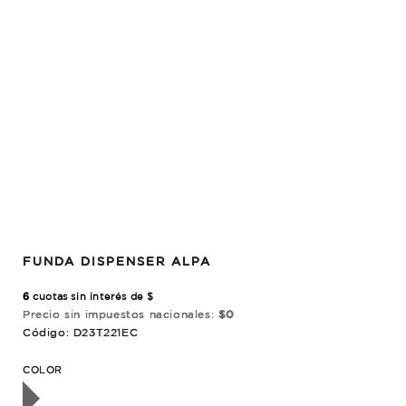
FUNDA DISPENSER ALPA
6
cuotas sin interés de $
Precio sin impuestos nacionales:
$0
Código: D23T221EC
OTADO
COLOR