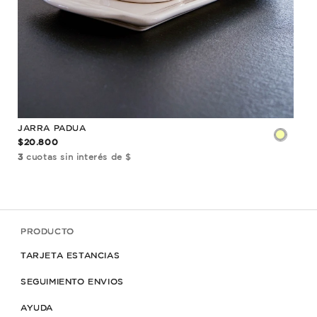
ES
JARRA PADUA
TA
$20.800
$19
3
cuotas sin interés de $
3
cu
PRODUCTO
TARJETA ESTANCIAS
SEGUIMIENTO ENVIOS
AYUDA