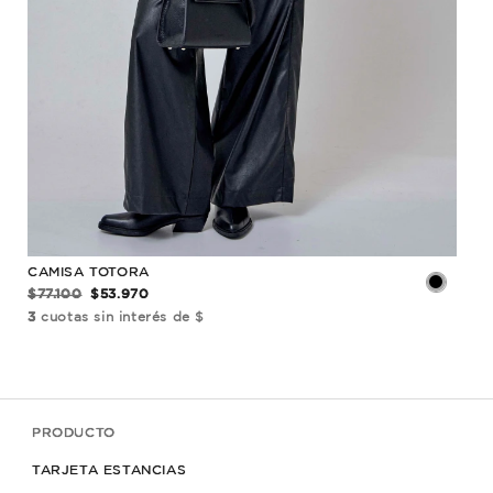
CAMISA TOTORA
CAM
$77.100
$53.970
$13
3
cuotas sin interés de $
3
cu
PRODUCTO
TARJETA ESTANCIAS