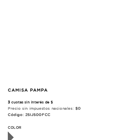
CAMISA PAMPA
3
cuotas sin interés de $
Precio sin impuestos nacionales:
$0
Código: 25IJ500FCC
OTADO
COLOR