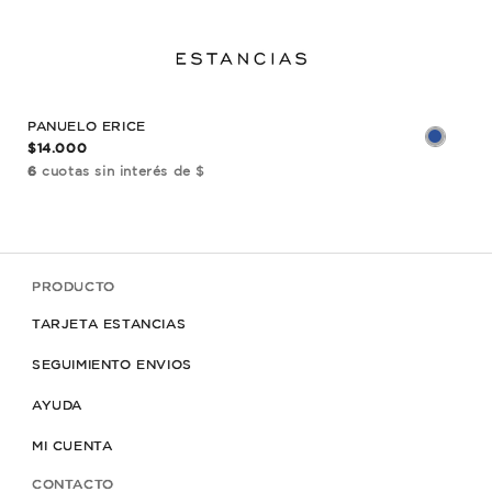
PANUELO ERICE
CHA
$14.000
$22
6
cuotas sin interés de $
6
cu
PRODUCTO
TARJETA ESTANCIAS
SEGUIMIENTO ENVIOS
AYUDA
MI CUENTA
CONTACTO