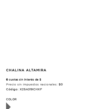
CHALINA ALTAMIRA
6
cuotas sin interés de $
Precio sin impuestos nacionales:
$0
Código: X25A319CHXF
OTADO
COLOR