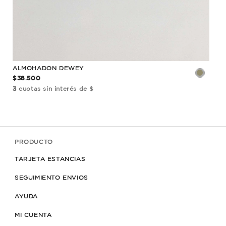
ALMOHADON DEWEY
BUF
$38.500
$32
3
cuotas sin interés de $
3
cu
PRODUCTO
TARJETA ESTANCIAS
SEGUIMIENTO ENVIOS
AYUDA
MI CUENTA