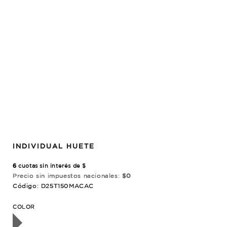
INDIVIDUAL HUETE
6
cuotas sin interés de $
Precio sin impuestos nacionales:
$0
Código: D25T150MACAC
OTADO
COLOR