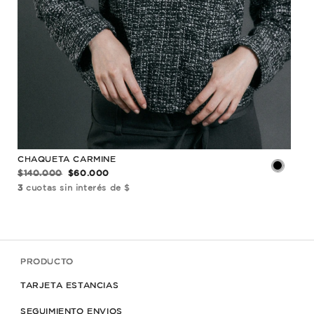
CHAQUETA CARMINE
CH
$140.000
$60.000
$13
3
cuotas sin interés de $
3
cu
PRODUCTO
TARJETA ESTANCIAS
SEGUIMIENTO ENVIOS