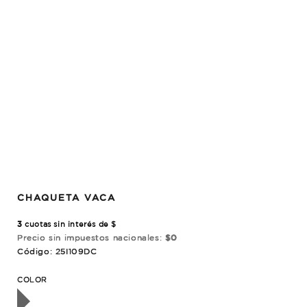
CHAQUETA VACA
3
cuotas sin interés de $
Precio sin impuestos nacionales:
$0
Código: 25I109DC
OTADO
COLOR