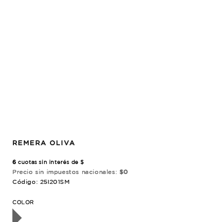
REMERA OLIVA
6
cuotas sin interés de $
Precio sin impuestos nacionales:
$0
Código: 25I201SM
OTADO
COLOR