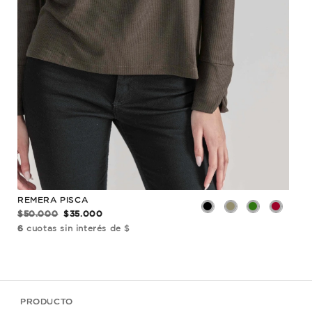
REMERA PISCA
REM
$50.000
$35.000
$35
6
cuotas sin interés de $
6
cu
PRODUCTO