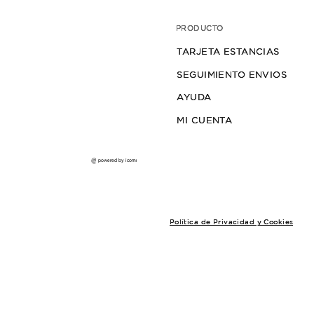
COLLAR MARGO
$53.000
3
cuotas sin interés de $