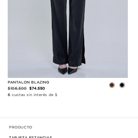
PANTALON BLAZING
PAN
$106.500
$74.550
$11
6
cuotas sin interés de $
6
cu
PRODUCTO
TARJETA ESTANCIAS