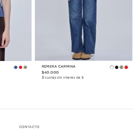
 PUEDE
INTERESAR
↓