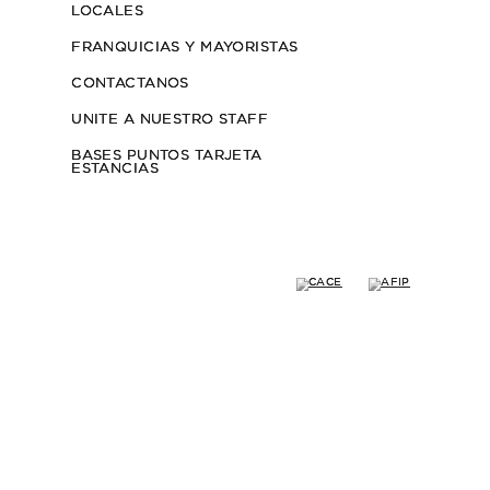
REMERA RUBY
$50.000
$35.000