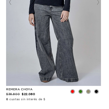
S
ES
REMERA CHOYA
REM
$36.800
$22.080
$29
6
cuotas sin interés de $
6
cu