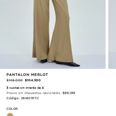
REBAJADO!
PANTALON MERLOT
$149.000
$104.300
3
cuotas sin interés de $
Precio sin impuestos nacionales:
$86.199
Código: 26I601RTC
COLOR