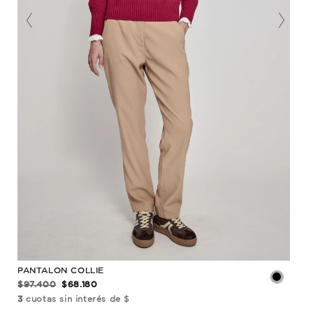
S
ES
PANTALON COLLIE
PAN
$97.400
$68.180
$60
3
cuotas sin interés de $
3
cu