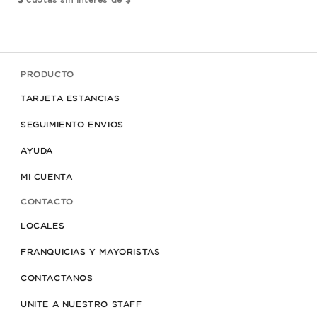
3
cuotas sin interés de $
3
cu
PRODUCTO
TARJETA ESTANCIAS
SEGUIMIENTO ENVIOS
AYUDA
MI CUENTA
CONTACTO
LOCALES
FRANQUICIAS Y MAYORISTAS
CONTACTANOS
UNITE A NUESTRO STAFF