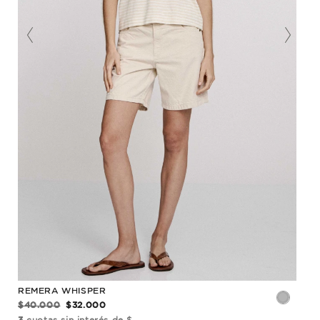
REMERA WHISPER
REM
$40.000
$32.000
$56