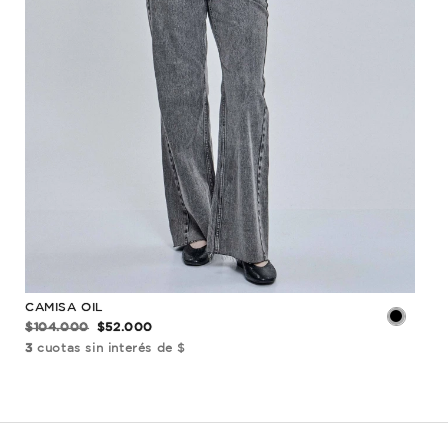
CAMISA OIL
CAM
$104.000
$52.000
$13
3
cuotas sin interés de $
3
cu