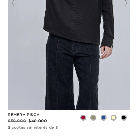
REMERA PISCA
REM
$50.000
$40.000
$36
3
cuotas sin interés de $
3
cu