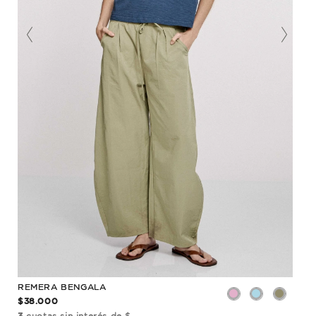
REMERA BENGALA
REM
$38.000
$33