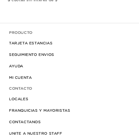
3
cuotas sin interés de $
3
cu
PRODUCTO
TARJETA ESTANCIAS
SEGUIMIENTO ENVIOS
AYUDA
MI CUENTA
CONTACTO
LOCALES
FRANQUICIAS Y MAYORISTAS
CONTACTANOS
UNITE A NUESTRO STAFF