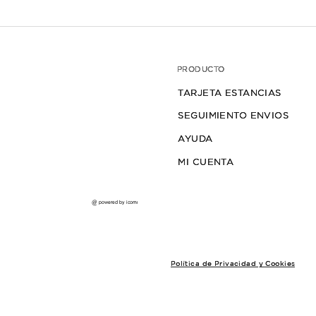
VESTIDO NARA
$79.000
3
cuotas sin interés de $