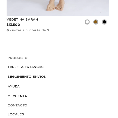
VEDETINA SARAH
COR
$13.500
$22
6
cuotas sin interés de $
6
cu
PRODUCTO
TARJETA ESTANCIAS
SEGUIMIENTO ENVIOS
AYUDA
MI CUENTA
CONTACTO
LOCALES