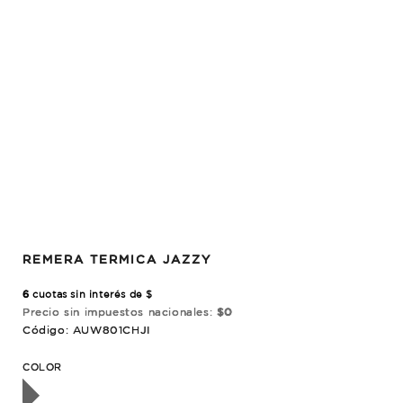
REMERA TERMICA JAZZY
6
cuotas sin interés de $
Precio sin impuestos nacionales:
$0
Código: AUW801CHJI
OTADO
COLOR