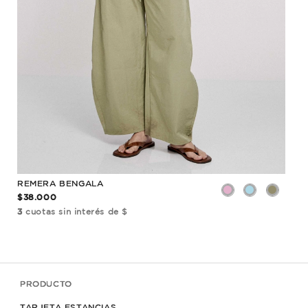
REMERA BENGALA
REM
$38.000
$32
3
cuotas sin interés de $
3
cu
PRODUCTO
TARJETA ESTANCIAS