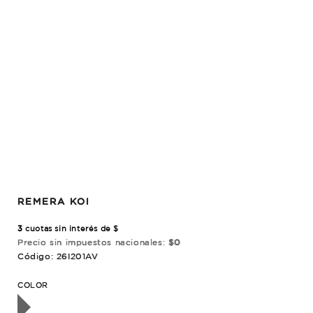
REMERA KOI
3
cuotas sin interés de $
Precio sin impuestos nacionales:
$0
Código: 26I201AV
OTADO
COLOR