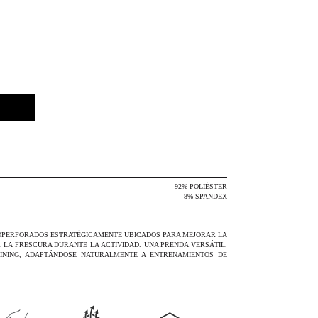
COLOR
TALLES
M
L
XL
GUÍA DE TALLES
AGREGAR