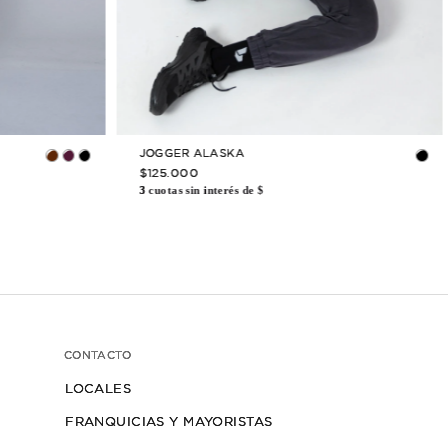
 PUEDE
INTERESAR
↓