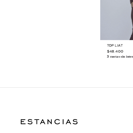
REMERA COLOMERS
$48.400
3
cuotas sin interés de $