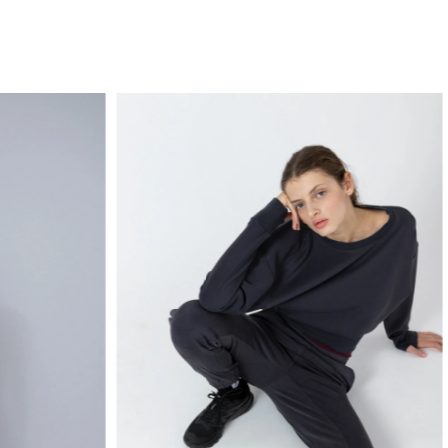
TECNOLOGÍA
INCORPORA PANELES MICROPERFORADOS 
RESPIRABILIDAD Y MANTENER LA FRESCU
MANGAS CON ABERTURA PARA PULGAR, QU
CONFORT EN MOVIMIENTO. UNA PRENDA VE
DIARIO.
CUIDADOS DEL PRODUCTO
ENVIOS
CAMBIOS Y DEVOLUCIONES
MEDIOS DE PAGO Y PROMOCIONES