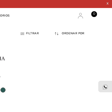
BACIVER
DECO
ACCESORIOS
CÓDIGO: B26202CHHU
REMERA VIELHA
$45.000
3
CUOTAS SIN INTERÉS DE $
PRECIO SIN IMPUESTOS NACIONALES:
$37.191