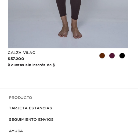
CALZA VILAC
CAL
$57.200
$62
3
cuotas sin interés de $
3
cuo
PRODUCTO
TARJETA ESTANCIAS
SEGUIMIENTO ENVIOS
AYUDA