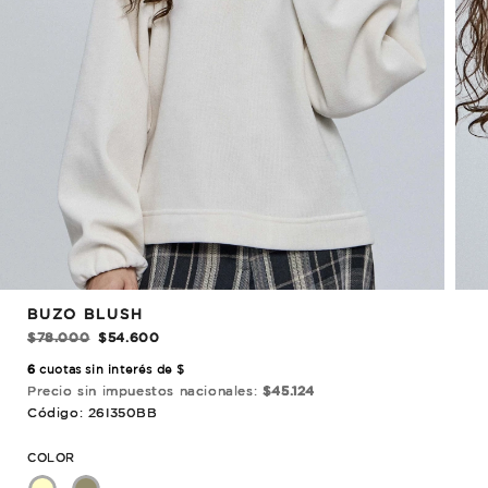
REBAJADO!
BUZO BLUSH
$78.000
$54.600
6
cuotas sin interés de $
Precio sin impuestos nacionales:
$45.124
Código: 26I350BB
COLOR