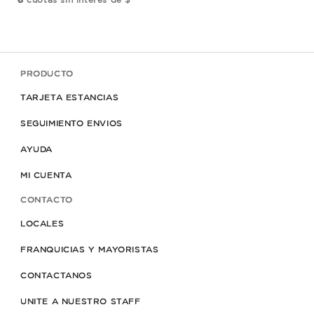
6
cuotas sin interés de $
6
cu
PRODUCTO
TARJETA ESTANCIAS
SEGUIMIENTO ENVIOS
AYUDA
MI CUENTA
CONTACTO
LOCALES
FRANQUICIAS Y MAYORISTAS
CONTACTANOS
UNITE A NUESTRO STAFF