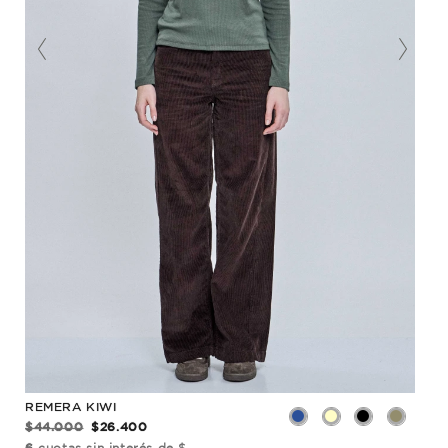
REMERA KIWI
REM
$44.000
$26.400
$50