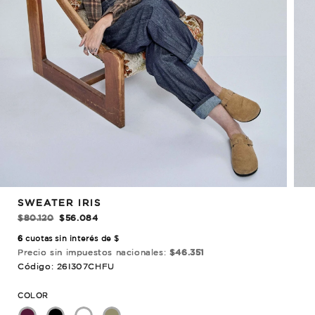
REBAJADO!
SWEATER IRIS
$80.120
$56.084
6
cuotas sin interés de $
Precio sin impuestos nacionales:
$46.351
Código: 26I307CHFU
COLOR