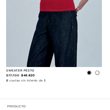
SWEATER PESTO
REM
$77.700
$46.620
$40
6
cuotas sin interés de $
6
cu
PRODUCTO