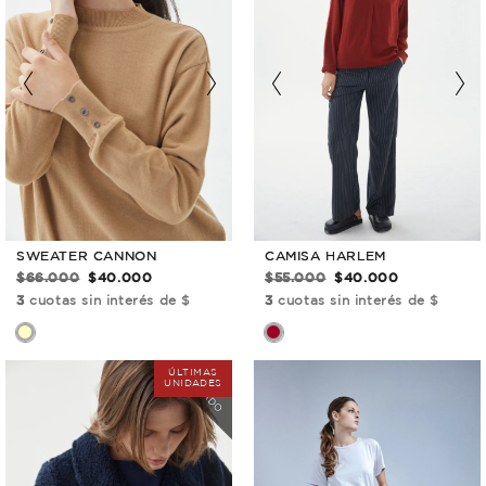
SWEATER CANNON
CAMISA HARLEM
$66.000
$40.000
$55.000
$40.000
3
cuotas sin interés de $
3
cuotas sin interés de $
COLOR
AGOTADO
ÚLTIMAS
UNIDADES