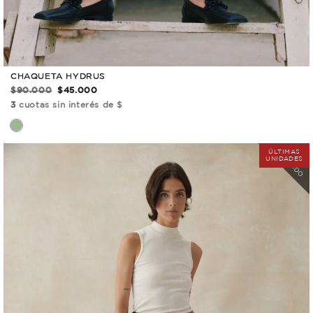
CHAQUETA HYDRUS
$90.000
$45.000
3
cuotas sin interés de $
COLOR
AGOTADO