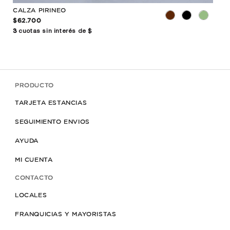
CALZA PIRINEO
CA
$62.700
$98
3
cuotas sin interés de $
3
cuo
PRODUCTO
TARJETA ESTANCIAS
SEGUIMIENTO ENVIOS
AYUDA
MI CUENTA
CONTACTO
LOCALES
FRANQUICIAS Y MAYORISTAS