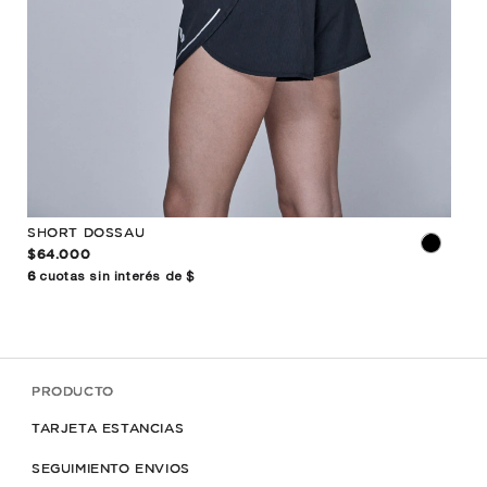
SHORT DOSSAU
CAL
$64.000
$52
6
cuotas sin interés de $
6
cuo
PRODUCTO
TARJETA ESTANCIAS
SEGUIMIENTO ENVIOS