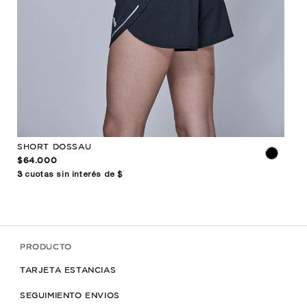
SHORT DOSSAU
CAL
$64.000
$52
3
cuotas sin interés de $
3
cuo
PRODUCTO
TARJETA ESTANCIAS
SEGUIMIENTO ENVIOS